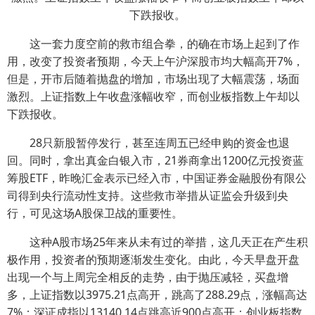
这一套力度空前的救市组合拳，的确在市场上起到了作
用，改变了投资者预期，今天上午沪深股市均大幅高开7%，
但是，开市后随着抛盘的增加，市场出现了大幅震荡，场面
激烈。上证指数上午收盘涨幅收窄，而创业板指数上午却以
下跌报收。
28只新股暂停发行，甚至连周五已经申购的资金也退
回。同时，拿出真金白银入市，21券商拿出1200亿元投资蓝
筹股ETF，昨晚汇金表示已经入市，中国证券金融股份有限公
司得到央行流动性支持。这些救市举措从证监会升级到央
行，可见这场A股保卫战的重要性。
这种A股市场25年来从未有过的举措，这几天正在产生积
极作用，投资者的预期逐渐发生变化。由此，今天早盘开盘
出现一个与上周完全相反的走势，由于抛压减轻，买盘增
多，上证指数以3975.21点高开，跳高了288.29点，涨幅高达
7%；深证成指以13140.14点跳高近900点高开；创业板指数