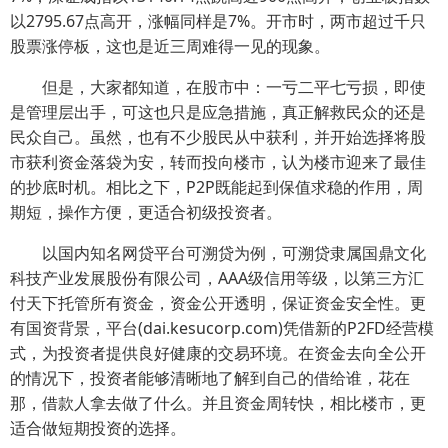
以2795.67点高开，涨幅同样是7%。开市时，两市超过千只
股票涨停板，这也是近三周难得一见的现象。
但是，大家都知道，在股市中：一亏二平七亏损，即使
是管理层出手，可这也只是应急措施，真正解救民众的还是
民众自己。虽然，也有不少股民从中获利，并开始选择将股
市获利资金落袋为安，转而投向楼市，认为楼市迎来了最佳
的抄底时机。相比之下，P2P既能起到保值求稳的作用，周
期短，操作方便，更适合初级投资者。
以国内知名网贷平台可溯贷为例，可溯贷隶属国鼎文化
科技产业发展股份有限公司，AAA级信用等级，以第三方汇
付天下托管所有资金，资金公开透明，保证资金安全性。更
有国资背景，平台(dai.kesucorp.com)凭借新的P2FD经营模
式，为投资者提供良好健康的交易环境。在资金去向全公开
的情况下，投资者能够清晰地了解到自己的借给谁，花在
那，借款人拿去做了什么。并且资金周转快，相比楼市，更
适合做短期投资的选择。